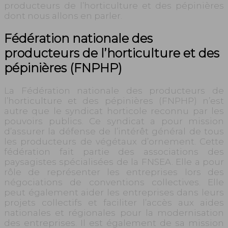
producteurs de l’horticulture et des pépinières
dont nous allons en parler.
Fédération nationale des
producteurs de l’horticulture et des
pépinières (FNPHP)
La Fédération nationale des producteurs de
l’horticulture et des pépinières (FNPHP) n’est
autre que le syndicat horticole reconnu par les
pouvoirs publics. Ce syndicat a pour mission
d’assurer la défense de l’intérêt général de tous
les producteurs de végétaux d’ornement. Cette
fédération fait partie des associations des
paysagistes spécialisées de la FNSEA. Elle a pour
rôle de représenter les entreprises lors des
négociations de conventions collectives. Elle
peut également aider les entreprises dans leurs
projets collectifs et faciliter l’accès aux aides
nationales et régionales pour la modernisation
des entreprises. Il est également de sa mission