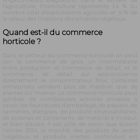
l’agriculture, l’horticulture représente 1,4 % du
nombre total d’exploitations agricoles et 6 % de
la valeur des livraisons des produits végétaux
Quand est-il du commerce
horticole ?
Dans le secteur du commerce horticole on peut
voir le commerce de gros, un intermédiaire
entre production et commerce de détail, et le
commerce de détail qui approvisionne
directement le consommateur final. Certaines
entreprises vendent plus de matériel que de
plantes ou l’inverse. Le commerce horticole peut
générer de nombreuses activités annexes à
savoir les fournitures d’emballage, de papiers, de
vanneries, d’engrais, de produits phytosanitaires,
de poteries et contenants, de matériel à moteur,
et bien d’autre. Il est utile de savoir que durant
l’année 2014, le marché des produits de jardin
(végétaux et produits inertes confondus) est