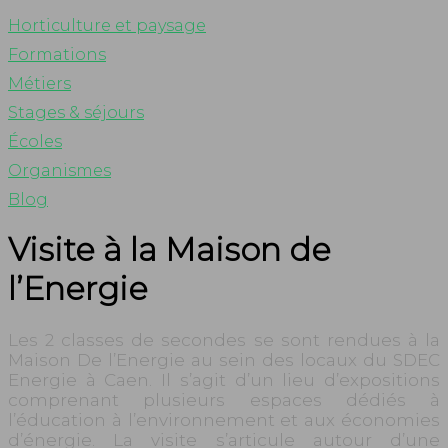
Horticulture et paysage
Formations
Métiers
Stages & séjours
Écoles
Organismes
Blog
Visite à la Maison de
l’Energie
Les 2 classes de secondes se sont rendues à la
Maison De l’Energie au sein des locaux du SDEC
Energie à Caen. Il s’agit d’un lieu d’expositions
comprenant plusieurs espaces dédiés à
l’éducation à l’environnement et aux économies
d’énergie. La visite s’articule autour d’une