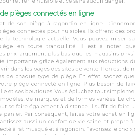
pour retirer le nuisible et ce sans aucun danger.
t de pièges connectés en ligne
chat de son
piège à ragondin
en ligne. D’innombr
èges connectés pour nuisibles. Ils offrent des pr
de la technologie actuelle. Vous pouvez miser su
piège en toute tranquillité. Il est à noter qu
es prix largement plus bas que les magasins physi
ie importante grâce également aux réductions de
uvrir dans les pages des sites de vente. Il en est d
ges de chaque type de piège. En effet, sachez que
tre piège connecté en ligne. Plus besoin de fair
ville et ses boutiques. Vous épluchez tout simpleme
 modèles, de marques et de formes variées. Le ch
se faire également à distance. Il suffit de faire u
 panier. Par conséquent, faites votre achat en li
antissez aussi un confort de vie saine et propre à
cté à rat musqué et à ragondin. Favorisez le choix