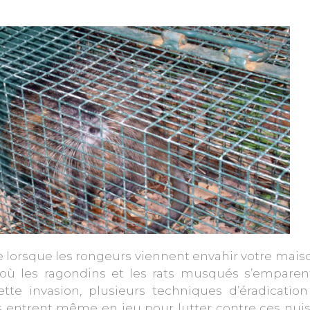
e lorsque les rongeurs viennent envahir votre mais
e où les ragondins et les rats musqués s’emparen
ette invasion, plusieurs techniques d’éradicatio
s entrent même en jeu pour lutter contre ces nuis