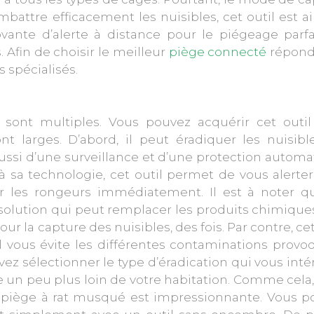
battre efficacement les nuisibles, cet outil est ai
ovante d’alerte à distance pour le piégeage parfa
. Afin de choisir le meilleur
piège connecté
répond
s spécialisés.
 sont multiples. Vous pouvez acquérir cet outil
t larges. D’abord, il peut éradiquer les nuisibl
aussi d’une surveillance et d’une protection autom
 à sa technologie, cet outil permet de vous alerte
er les rongeurs immédiatement. Il est à noter q
 solution qui peut remplacer les produits chimique
ur la capture des nuisibles, des fois. Par contre, cet
l vous évite les différentes contaminations prov
ez sélectionner le type d’éradication qui vous inté
ge un peu plus loin de votre habitation. Comme cela
u piège à
rat musqué
est impressionnante. Vous p