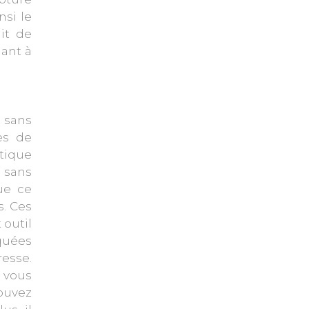
nsi le
it de
ant à
 sans
es de
atique
r sans
ue ce
s. Ces
 outil
oquées
resse.
, vous
ouvez