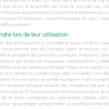
t simplement avec un outil sans encombre. De plu
. Il est donc à la portée de tout le monde car c’
n’importe quelle pièce suivant votre préférence. L
 manuel d’utilisation compréhensible et clair. Cel
il efficacement.
dre lors de leur utilisation
ême des précautions à considérer pour un bon usa
til ne présente pas de dangers dans la maison ou 
d même prudent de prendre quelques mesures. Cela
ésenter par faute de mauvaise manipulation. L’idée
les que le capteur a attrapé. Il faut ainsi rester vi
 vous serez en contact avec des nuisibles. Ces de
ies nocives pour la santé humaine. Il est conseil
n nécessaires pour enlever les rongeurs de son p
les mains. À cela s’ajoutent les masques pour le v
de le faire, contactez un spécialiste. Certes, cel
ion pour se protéger amplement. Le professionnel d