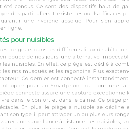
t été conçus. Ce sont des dispositifs haut de 
yer des particuliers. Il existe des outils efficaces p
garantir une hygiène absolue. Pour s’en approp
en ligne.
és pour nuisibles
 des rongeurs dans les différents lieux d’habitation.
 en poupe de nos jours, une alternative impeccab
e les nuisibles. En effet, ce piège est dédié à com
 les rats musqués et les ragondins. Plus exacteme
n capteur. Ce dernier est connecté instantanément
ment opter pour un Smartphone ou pour une tabl
e piège connecté assure une capture exceptionnell
ivre dans le confort et dans le calme. Ce piège p
ciable. En plus, le
piège à nuisible
se décline 
nt son type, il peut attraper un ou plusieurs rong
assurer une surveillance à distance des nuisibles, un
e à tous les types de cages. Pourtant, le mode de c