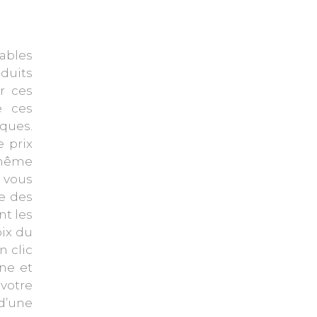
ables
oduits
r ces
e ces
ques.
 prix
e même
 vous
e des
nt les
oix du
n clic
gne et
 votre
 d’une