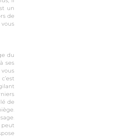
s, il
est un
ors de
a vous
ge du
à ses
 vous
 c’est
gilant
rniers
lé de
iège.
isage.
a peut
ispose