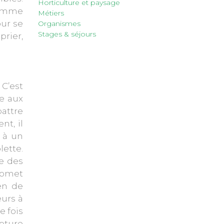
Horticulture et paysage
gamme
Métiers
our se
Organismes
Stages & séjours
rier,
 C’est
le aux
battre
nt, il
 à un
ette.
e des
romet
en de
eurs à
e fois
apture