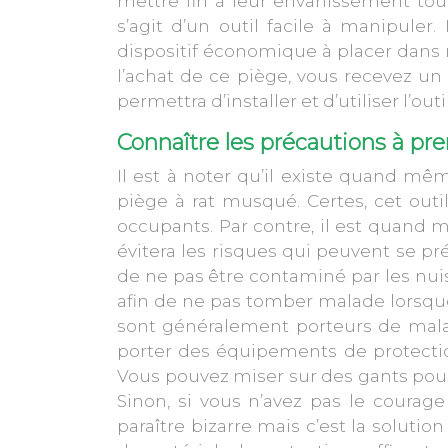
mettre fin à leur envahissement tou
s’agit d’un outil facile à manipuler
dispositif économique à placer dans 
l’achat de ce piège, vous recevez un
permettra d’installer et d’utiliser l’out
Connaître les précautions à pren
Il est à noter qu’il existe quand m
piège à rat musqué
. Certes, cet ou
occupants. Par contre, il est quan
évitera les risques qui peuvent se pr
de ne pas être contaminé par les nuisib
afin de ne pas tomber malade lorsque
sont généralement porteurs de malad
porter des équipements de protectio
Vous pouvez miser sur des gants pour 
Sinon, si vous n’avez pas le courage 
paraître bizarre mais c’est la solut